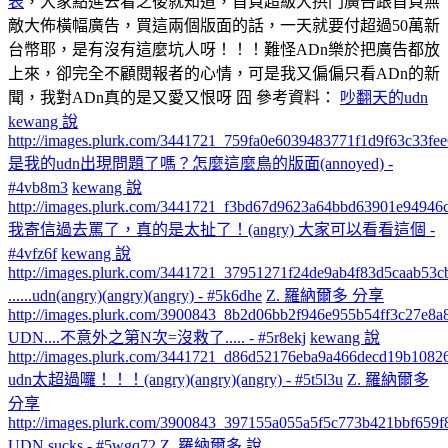
表
，大家點進去看之後就知道，首頁超級大拱門廣告跟首頁無
敵大佈橫幅廣告，買這兩個版面的話，一天就要付超過50萬新
台幣耶，是有沒有這麼坑人呀！！！難怪ADn樂於把廣告都放
上來，卻完全不顧閱報者的心情，可是我又偏偏只看ADn的新
聞，我對ADn真的是又愛又恨呀 囧 參考資料：
吵翻天的udn
kewang 說
http://images.plurk.com/3441721_759fa0e6039483771f1d9f63c33fee
是我的udn出現問題了嗎？怎麼這麼鳥的版面(annoyed) -
#4vb8m3
kewang 說
http://images.plurk.com/3441721_f3bd67d9623a64bbd63901e94946c
我寄信過去罵了，真的是太扯了！(angry) 大家可以看看這個 -
#4vfz6f
kewang 說
http://images.plurk.com/3441721_37951271f24de9ab4f83d5caab53cb
......udn(angry)(angry)(angry) - #5k6dhe
Z. 羅納爾多 分享
http://images.plurk.com/3900843_8b2d06bb2f946e955b54ff3c27e8a
UDN....不意外之第N次=沒救了..... - #5r8ekj
kewang 說
http://images.plurk.com/3441721_d86d52176eba9a466decd19b1082
udn太超過囉！！！(angry)(angry)(angry) - #5t5l3u
Z. 羅納爾多
分享
http://images.plurk.com/3900843_397155a055a5f5c773b421bbf659f8
UDN sucks - #5wgq72
Z. 羅納爾多 說