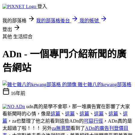
登入
我的部落格
我的部落格後台
我的帳號
登出
其他
生活綜合
ADn - 一個專門介紹新聞的廣
告網站
雜七雜八的kewang部落格
16年前
udn真的是學不會耶，那一堆廣告實在影響了大家
看新聞時的心情，像是
這篇
、
這篇
、
這篇
、
這篇
、
這篇
、
這
篇
，za也整理了他之前看到這些ADn的
可惡行徑
，ADn真的是
太超過了啦！！！ 另外
za無意間
看到了
ADn的廣告刊登價目