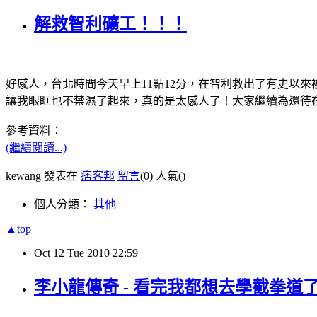
解救智利礦工！！！
好感人，台北時間今天早上11點12分，在智利救出了有史以
讓我眼眶也不禁濕了起來，真的是太感人了！大家繼續為還待
參考資料：
(繼續閱讀...)
kewang 發表在
痞客邦
留言
(0)
人氣(
)
個人分類：
其他
▲top
Oct
12
Tue
2010
22:59
李小龍傳奇 - 看完我都想去學截拳道