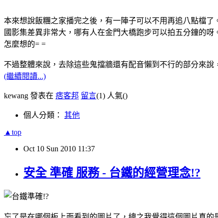
本來想說飯糰之家播完之後，有一陣子可以不用再追八點檔了
國影集差異非常大，哪有人在金門大橋跑步可以拍五分鐘的呀
怎麼想的= =
不過整體來說，去除這些鬼擋牆還有配音懶到不行的部分來說
(繼續閱讀...)
kewang 發表在
痞客邦
留言
(1)
人氣(
)
個人分類：
其他
▲top
Oct
10
Sun
2010
11:37
安全 準確 服務 - 台鐵的經營理念!?
忘了是在哪個板上面看到的圖片了，總之我覺得這個圖片真的