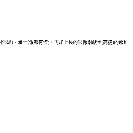
恩)、潘士淵(鄭有傑)，再加上長的很像謝獻堂(高捷)的那維