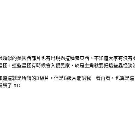
看過類似的美國西部片也有出現過這種鬼東西。不知道大家有沒有
蟲怪，這些蟲怪有時候會入侵民家，於是主角就要把這些蟲怪消
知道這就是所謂的B級片，但是B級片能讓我一看再看，也算是
餅了 XD