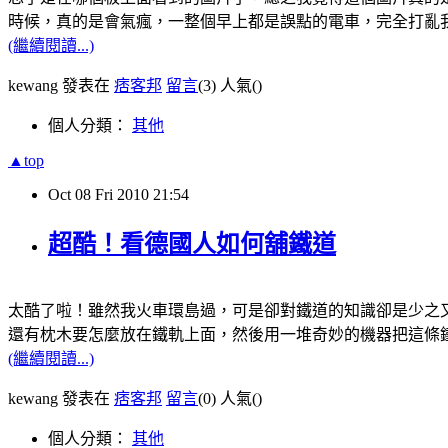
時候，真的是會氣瘋，一整個早上都是誤點的電車，完全打亂
(繼續閱讀...)
kewang 發表在
痞客邦
留言
(3)
人氣(
)
個人分類：
其他
▲top
Oct
08
Fri
2010
21:54
超酷！看德國人如何舖鐵道
太酷了啦！雖然我火車環島過，可是卻對鐵道的知識卻是少之
還有枕木要怎麼放在鐵軌上面，然後用一堆奇妙的機器把這條
(繼續閱讀...)
kewang 發表在
痞客邦
留言
(0)
人氣(
)
個人分類：
其他