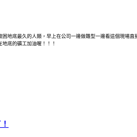
來被困地底最久的人類，早上在公司一邊做雛型一邊看這個現場
在地底的礦工加油喔！！！
了！