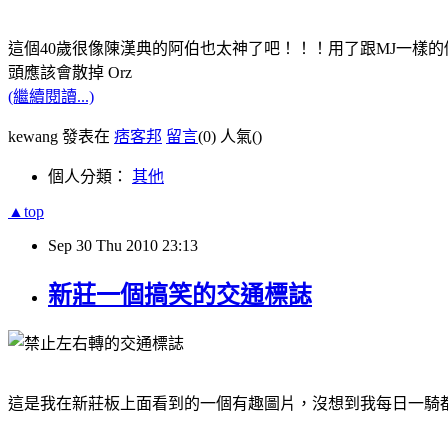
這個40歲很像陳漢典的阿伯也太神了吧！！！用了跟MJ一樣
頭應該會散掉 Orz
(繼續閱讀...)
kewang 發表在
痞客邦
留言
(0)
人氣(
)
個人分類：
其他
▲top
Sep
30
Thu
2010
23:13
新莊一個搞笑的交通標誌
這是我在新莊板上面看到的一個有趣圖片，沒想到我每日一騎