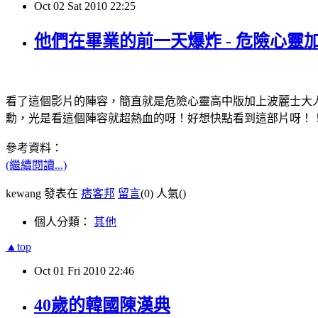
Oct
02
Sat
2010
22:25
他們在畢業的前一天爆炸 - 危險心
看了這個影片的陣容，簡直就是危險心靈高中版加上波麗士大人的
勳，光是看這個陣容就超熱血的呀！好想快點看到這部片呀！
參考資料：
(繼續閱讀...)
kewang 發表在
痞客邦
留言
(0)
人氣(
)
個人分類：
其他
▲top
Oct
01
Fri
2010
22:46
40歲的韓國陳漢典