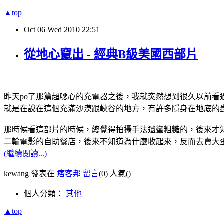
▲top
Oct
06
Wed
2010
22:51
從地心竄出 - 經典B級美國西部片
昨天po了那篇超噁心的充電器之後，我就突然想到很久以前
就是在說在這個充滿沙漠跟峽谷的地方，有許多隱身在地底的
那時候看這部片的時候，總覺得拍攝手法還蠻粗糙的，後來才
二輪電影的自助餐店，後來不知道為什麼收起來，反而去賣大蛋
(繼續閱讀...)
kewang 發表在
痞客邦
留言
(0)
人氣(
)
個人分類：
其他
▲top