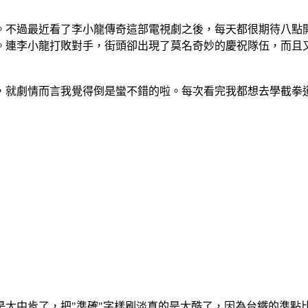
。不過最近看了李小龍傳奇這部電視劇之後，每天都很期待八點
。連李小龍打敗對手，街頭卻出現了莫名奇妙的慶祝隊伍，而且
，就劇情而言我覺得倒是蠻不錯的啦。每次看完我都想去學截拳
是太中肯了，把"準確"字樣刷淡真的是太酷了，因為台鐵的準點