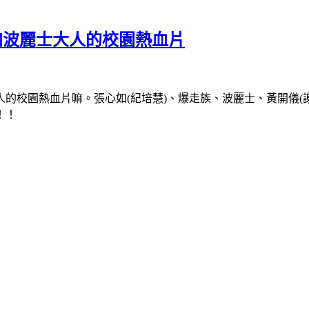
靈加波麗士大人的校園熱血片
校園熱血片嘛。張心如(紀培慧)、爆走族、波麗士、黃開儀(謝沛
！！