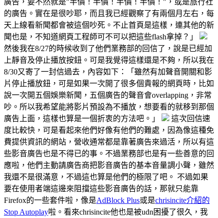
廣告，要不然就是"半價！半價！半價！半價！"，或是旅行社
的廣告。實在是很吵耶，而且我已經觀察了有兩個月左右，每
天上線看新聞都會被這個吵死。不止首頁是這樣，連其他的新
聞也是，不知道網頁工程師可不可以把這些flash拿掉？」
然後我在8/27的時候收到了他們業務部的回信了，說是已經加
上靜音及停止播放按鈕。可是我覺得這樣還是不夠，所以我在
8/30又寄了一封信過去，內容如下：「雖然有加聲音開關和影
片停止播放鈕，可是如果一次開了很多個貴報的網頁時，比如
說一次開五個娛樂新聞，五個廣告的聲音會overlapping，非常
吵。所以我希望能將影片預設為不播放，想要看的就移到那個
廣告上面，這樣也算是一個折衷的方法吧。」
這次回信速
度比較快，可是看起來他們好像有他們的難處，因為像這種免
費提供資訊的網站，營收通常都是靠著廣告來過活，所以有這
些影音廣告也是不得已的事。不過業務部也是有一些善意的回
應啦，他們主動請廣告商把影音廣告的基本音量調小聲，雖然
我還不是很滿意，不過這也算是他們的極限了吧。 不過如果
要在使用者端這邊來阻擋這些影音廣告的話，那就只能靠
Firefox的一些套件啦，像是
AdBlock Plus
或是
chrisincite介紹的
Stop Autoplay
啦。看來chrisincite他也是被udn困擾了很久，我