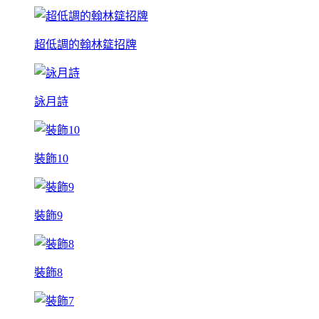
超低調的翰林筵招牌
詠月詩
裝飾10
裝飾9
裝飾8