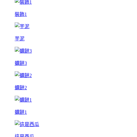
裝飾1
芋泥
蠣餅3
蠣餅2
蠣餅1
這是西瓜