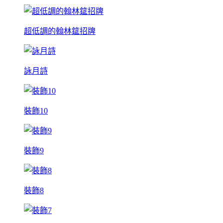
超低調的翰林筵招牌
詠月詩
裝飾10
裝飾9
裝飾8