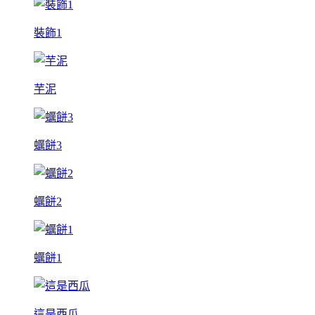
裝飾1
芋泥
蠣餅3
蠣餅2
蠣餅1
這是西瓜