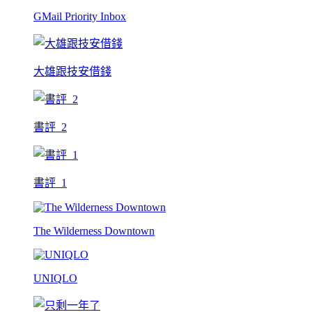
GMail Priority Inbox
大雄跟技安借錢
書評_2
書評_1
The Wilderness Downtown
UNIQLO