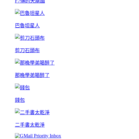
F7傳的天龍國
巴魯坦星人
剪刀石頭布
那晚學弟喝醉了
錢包
二手書太乾淨