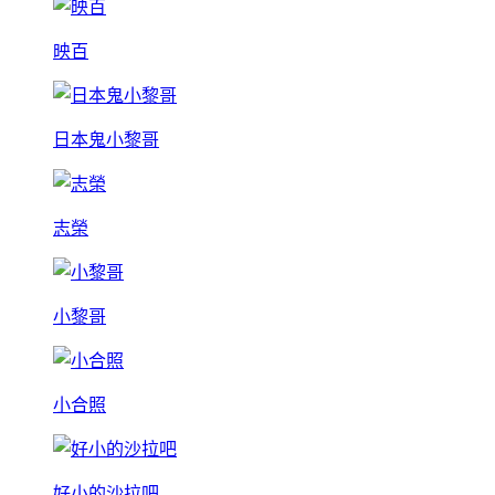
映百
日本鬼小黎哥
志榮
小黎哥
小合照
好小的沙拉吧