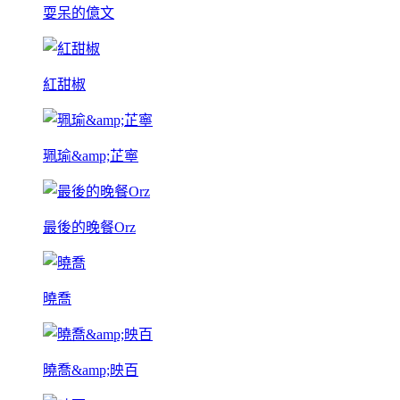
耍呆的億文
紅甜椒
珮瑜&amp;芷寧
最後的晚餐Orz
曉喬
曉喬&amp;映百