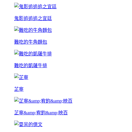
鬼影追追追之宜廷
難吃的牛角麵包
難吃的凱薩牛排
芷寧
芷寧&amp;宥鈞&amp;映百